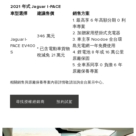
2021 年式 Jaguar I-PACE
車型選擇
建議售價
銷售方案
1. 最高享 6 年高額分期 0 利
率專案
2. 加贈家用壁掛式充電器
346 萬元
Jaguar I-
3. 車主享 Noodoe 全台環
PACE EV400
島充電網一年免費使用
* 已含電動車貨物
S
4. 鋰電池 8 年或 16 萬公里
稅減免 21 萬元
原廠保固
5. 全車系同享 0 負擔 6 年
原廠保養專案
相關銷售與原廠保養專案內容詳情敬請洽詢全台展示中心。
尋找授權經銷商
預約試駕
3
/
3