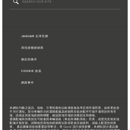
JAGUAR 全球官網
尋找授權經銷商
條款與條件
COOKIE 政策
網路事件
本網站刊載之資訊、規格、引擎與顏色以歐洲規格為準且視市場而異，如有更改恕
不另行通知。部分車輛所示的選購配備及經銷商安裝的配件可能不適用於所有市
場。請就近與當地經銷商聯繫，確認當地市場的供應狀況和價格。
選購配備與供應狀況可能會因車輛規格（車款與傳動系統）而異，或需先安裝其他
配備才能安裝。請聯絡您當地的經銷商以取得更多詳細資料，或線上配置您的座
車。 產品圖像與規格重要說明事項：受 Covid 流行疫情影響，本網站部分產品圖