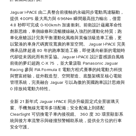
Jaguar I-PACE 由二具整合前後軸的永磁同步電動馬達驅動，
提供 400PS 最大馬力與 696Nm 瞬間最高扭力輸出，僅需
4.8 秒即可完成 0-100km/h 加速衝刺。前衛設計蘊藏革命性
創新思維，車側線條和流暢腰線融入強烈的運動化特質；跑
車化座艙設計完美平衡運動化風格與英倫頂級造車工藝，更
以緊湊的車身尺碼實現寬廣的車室空間。 Jaguar I-PACE 完美
傳承品牌超過 80 年的跑車製造工藝，即使邁向嶄新的電能時
代卻從未因此而有所妥協。Jaguar I-PACE 設計靈感源自風格
前衛的夢幻超跑 C-X 75 ，並大量汲取 Panasonic Jaguar
Racing 參與 FIA Formula E 電動方程式賽事的純電動力科技
與豐富經驗，從外觀造型、空間塑造、底盤架構至核心電能
管理系統，完美融合 Jaguar 引以為傲的英國跑車設計思維與
0 排放純電動力特性。
全新 21 新年式 Jaguar I-PACE 同步升級固定式全景玻璃天
窗、手機無線充電等多項配備；安全配備上則搭配
ClearSight 可切換電子車內後視鏡、 360 度 3D 環景顯影系
統與後方車流警示與碰撞預警輔助系統，提供全方位的行車
安全守護。