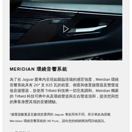
MERIDIAN 環繞音響系統
為了在 Jaguar 愛車內呈現如親臨現場的感官強度，Meridian 環繞
音響系統具有 20* 支 825 瓦的前置、側置與後置揚聲器及雙聲道
低音揚聲器，並使用 Trifield 科技將一切完美調和。Meridian 獨家
的 Trifield 科技可將中央及環繞聲道與左右聲道混和，提供您與您
的乘客身歷其境的音樂體驗。
*揚聲器數量及瓦數視您選擇的 Jaguar 車款而有不同。所示車款為搭載
Meridian 環繞音響系統的 XE Pure。請向您的經銷商詢問詳細資訊。