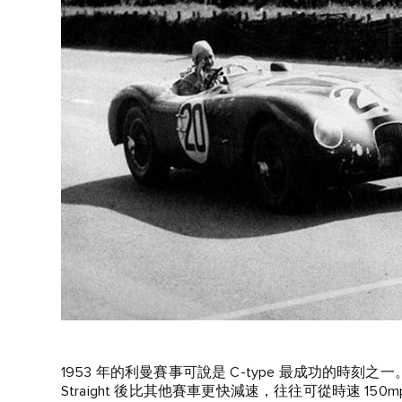
1953 年的利曼賽事可說是 C‑type 最成功的時刻之一。
Straight 後比其他賽車更快減速，往往可從時速 150mph 迅速