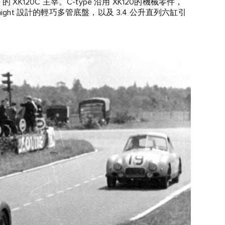
 XK120C 主宰。C‑type 沿用 XK120的機械零件，
Knight 設計的輕巧多管底盤，以及 3.4 公升直列六缸引