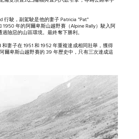
舉成名。配備雙頂置式凸輪軸與直列六缸引擎，專為公路車手
rd 行駛，副駕駛是他的妻子 Patricia "Pat"
，參加 1950 年的阿爾卑斯山越野賽（Alpine Rally）駛入阿
通過險惡的山區環境。最終奪下勝利。
d 和妻子在 1951 和 1952 年重複達成相同壯舉，獲得
在阿爾卑斯山越野賽的 39 年歷史中，只有三次達成這