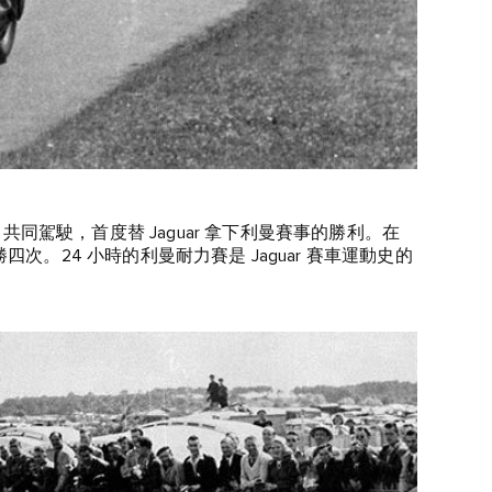
Whitehead 共同駕駛，首度替 Jaguar 拿下利曼賽事的勝利。在
獲勝四次。24 小時的利曼耐力賽是 Jaguar 賽車運動史的