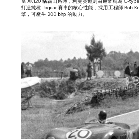
當 XK120 稱霸山路時，利曼賽道則由通常稱為 C‑type 的
打造純種 Jaguar 賽車的核心性能，採用工程師 Bob 
擎，可產生 200 bhp 的動力。