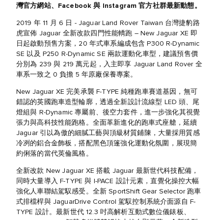
灣官方網站、Facebook 與 Instagram 官方社群最新動態。
2019 年 11 月 6 日 - Jaguar Land Rover Taiwan 台灣捷豹路
虎宣佈 Jaguar 全新改款四門性能轎跑 – New Jaguar XE 即
日起啟動預售方案，20 年式車系編成包含 P300 R-Dynamic
SE 以及 P250 R-Dynamic SE 兩款運動化車型，建議預售價
分別為 239 與 219 萬元起，入主即享 Jaguar Land Rover 全
車系一致之 0 負擔 5 年原廠保養專案。
New Jaguar XE 完美承襲 F-TYPE 純種跑車賽道基因，無可
錯認的英國跑車造型輪廓，透過全新設計流線型 LED 頭、尾
燈組與 R-Dynamic 專屬前、後空力套件，進一步強化其視覺
張力與高科技性能跑格。全面革新進化的跑車式座艙，延續
Jaguar 引以為傲的細膩工藝與頂級材質鋪陳，大量採用質感
冷冽的鋁合金飾板，搭配黑色頂篷強化運動化氛圍，展現簡
約俐落的當代英倫風格。
全新改款 New Jaguar XE 搭載 Jaguar 最新世代科技配備，
同時大量導入 F-TYPE 與 I-PACE 設計元素，直覺化操控大幅
強化人車聯結駕馭感受。全新 SportShift Gear Selector 跑車
式排檔桿與 JaguarDrive Control 駕馭控制系統介面源自 F-
TYPE 設計。最新世代 12.3 吋高解析互動式數位儀錶板、