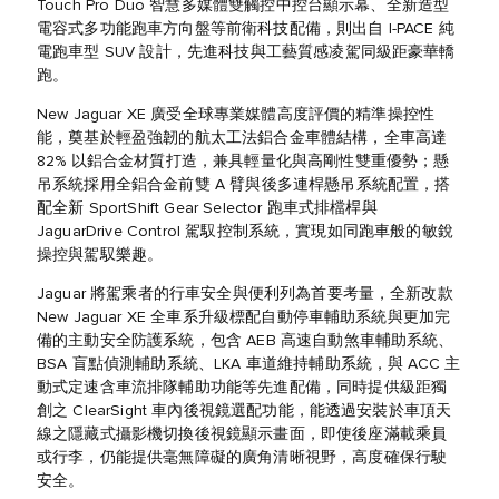
Touch Pro Duo 智慧多媒體雙觸控中控台顯示幕、全新造型
電容式多功能跑車方向盤等前衛科技配備，則出自 I-PACE 純
電跑車型 SUV 設計，先進科技與工藝質感凌駕同級距豪華轎
跑。
New Jaguar XE 廣受全球專業媒體高度評價的精準操控性
能，奠基於輕盈強韌的航太工法鋁合金車體結構，全車高達
82% 以鋁合金材質打造，兼具輕量化與高剛性雙重優勢；懸
吊系統採用全鋁合金前雙 A 臂與後多連桿懸吊系統配置，搭
配全新 SportShift Gear Selector 跑車式排檔桿與
JaguarDrive Control 駕馭控制系統，實現如同跑車般的敏銳
操控與駕馭樂趣。
Jaguar 將駕乘者的行車安全與便利列為首要考量，全新改款
New Jaguar XE 全車系升級標配自動停車輔助系統與更加完
備的主動安全防護系統，包含 AEB 高速自動煞車輔助系統、
BSA 盲點偵測輔助系統、LKA 車道維持輔助系統，與 ACC 主
動式定速含車流排隊輔助功能等先進配備，同時提供級距獨
創之 ClearSight 車內後視鏡選配功能，能透過安裝於車頂天
線之隱藏式攝影機切換後視鏡顯示畫面，即使後座滿載乘員
或行李，仍能提供毫無障礙的廣角清晰視野，高度確保行駛
安全。