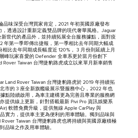
ver 獨有的英倫品味深受台灣買家肯定，2021 年初英國原廠發布
實力，透過設計重新定義雙品牌的現代奢華風格。Jaguar
了積極導入全新世代的產品外，並持續拓展全台服務據點，面對疫
22 年第一季即傳出捷報，第一季相比去年同期大幅成
份相比去年同期成長幅度近 120%， 3 月份則延續上月
峰玩家喜愛的 Defender 全車系更於當月份創下
nd Rover Taiwan 台灣捷豹路虎成立以來單月新車銷售
d Rover Taiwan 台灣捷豹路虎於 2019 年持續拓
的 3 座全新旗艦級展示暨服務中心，2022 年也
旗艦據點陸續啟用，為車主建構更為完善且專業的服務網
線上更新，針對搭載最新 Pivi Pro 資訊娛樂系
 Air) 軟體免費升級，提供無線 Apple CarPlay 與
續精進產品實力，提供車主更為便利的用車體驗。獨到品味與
 Rover Taiwan 台灣捷豹路虎也將持續與英國原廠積極
到品味之作及用車體驗。