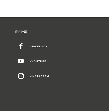
官方社群
>FACEBOOK
>YOUTUBE
>INSTAGRAM