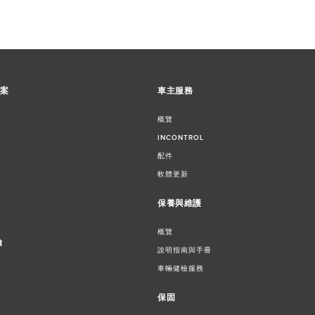
方案
車主服務
概覽
INCONTROL
配件
軟體更新
保養與維護
概覽
驗
說明指南與手冊
車輛健檢服務
保固