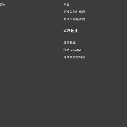
體驗​
概覽
零件與配件保固
烤漆與鏽蝕保固
道路救援
道路救援
聯絡 JAGUAR
尋找授權經銷商