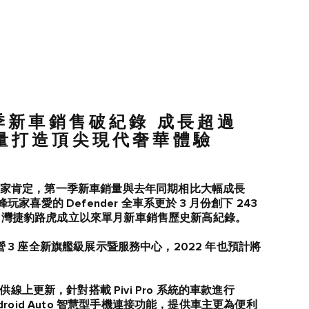
一季新車銷售破紀錄 成長超過
能量打造頂尖現代奢華體驗
深受台灣買家肯定，第一季新車銷量與去年同期相比大幅成長
家喜愛的 Defender 全車系更於 3 月份創下 243
Taiwan 台灣捷豹路虎成立以來單月新車銷售歷史新高紀錄。
9 年陸續運營 3 座全新旗艦級展示暨服務中心，2022 年也預計將
更新，針對搭載 Pivi Pro 系統的車款進行
 Android Auto 智慧型手機連接功能，提供車主更為便利