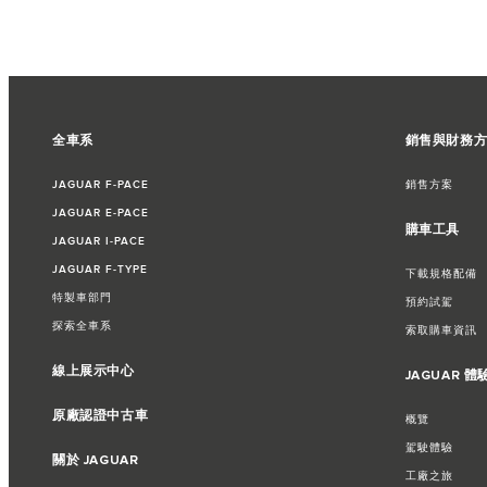
全車系
銷售與財務
JAGUAR F‑PACE
銷售方案
JAGUAR E‑PACE
購車工具
JAGUAR I‑PACE
JAGUAR F‑TYPE
下載規格配備
特製車部門
預約試駕
探索全車系
索取購車資訊​
線上展示中心
JAGUAR 體
原廠認證中古車
概覽
駕駛體驗
關於 JAGUAR
工廠之旅​