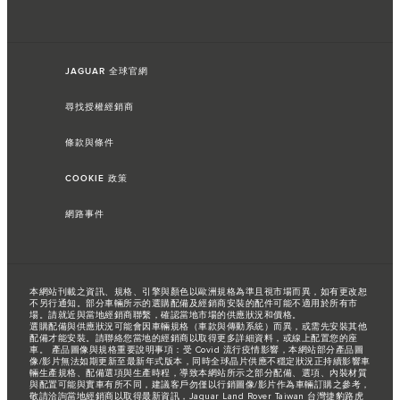
JAGUAR 全球官網
尋找授權經銷商
條款與條件
COOKIE 政策
網路事件
本網站刊載之資訊、規格、引擎與顏色以歐洲規格為準且視市場而異，如有更改恕
不另行通知。部分車輛所示的選購配備及經銷商安裝的配件可能不適用於所有市
場。請就近與當地經銷商聯繫，確認當地市場的供應狀況和價格。
選購配備與供應狀況可能會因車輛規格（車款與傳動系統）而異，或需先安裝其他
配備才能安裝。請聯絡您當地的經銷商以取得更多詳細資料，或線上配置您的座
車。 產品圖像與規格重要說明事項：受 Covid 流行疫情影響，本網站部分產品圖
像/影片無法如期更新至最新年式版本，同時全球晶片供應不穩定狀況正持續影響車
輛生產規格、配備選項與生產時程，導致本網站所示之部分配備、選項、內裝材質
與配置可能與實車有所不同，建議客戶勿僅以行銷圖像/影片作為車輛訂購之參考，
敬請洽詢當地經銷商以取得最新資訊，Jaguar Land Rover Taiwan 台灣捷豹路虎