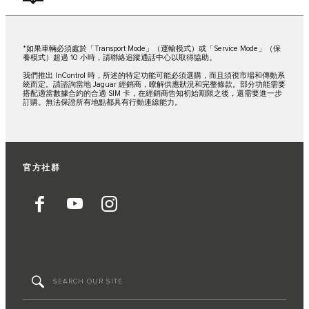
*如果車輛必須處於「Transport Mode」（運輸模式）或「Service Mode」（保
養模式）超過 10 小時，請聯絡追蹤通話中心以取得協助。
我們推出 InControl 時，所述的特定功能可能必須選購，而且須視市場和傳動系
統而定。請諮詢當地 Jaguar 經銷商，瞭解供應狀況和完整條款。部分功能需要
搭配適當數據合約的合適 SIM 卡，在經銷商告知初始期限之後，還需要進一步
訂購。無法保證所有地點都具有行動連線能力。
官方社群