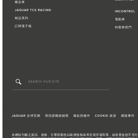
概念車
JAGUAR TCS RACING
INCONTROL
精品系列
電動車
訂閱電子報
特製車部門​
JAGUAR 全球官網
尋找授權經銷商
條款與條件
COOKIE 政策
網路事件
本網站刊載之資訊、規格、引擎與顏色以歐洲規格為準且視市場而異，如有更改恕不另行