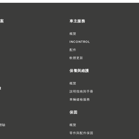
方案
車主服務
概覽
INCONTROL
配件
軟體更新
保養與維護
概覽
驗
說明指南與手冊
車輛健檢服務
保固
體驗​
概覽
零件與配件保固