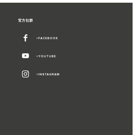
官方社群
>FACEBOOK
>YOUTUBE
>INSTAGRAM