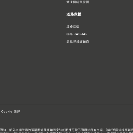
烤漆與鏽蝕保固
道路救援
道路救援
聯絡 JAGUAR
尋找授權經銷商
Cookie 偏好
通知。部分車輛所示的選購配備及經銷商安裝的配件可能不適用於所有市場。請就近與當地經銷