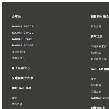
全車系
銷售與財務
JAGUAR F‑PACE
銷售方案
JAGUAR E‑PACE
購車工具
JAGUAR I‑PACE
JAGUAR F‑TYPE
下載規格配備
特製車部門
預約試駕
探索全車系
索取購車資訊​
線上展示中心
JAGUAR 體
原廠認證中古車
概覽
駕駛體驗
關於 JAGUAR
工廠之旅​
概覽
JAGUAR 經典
最新消息
創新與科技