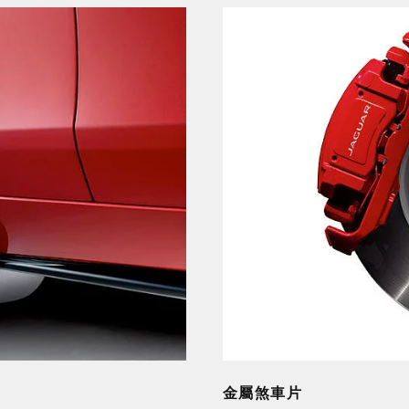
金屬煞車片