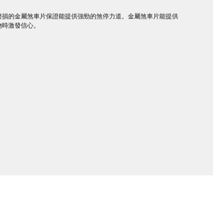
磨損的金屬煞車片保證能提供強勁的煞停力道。金屬煞車片能提供
物時激發信心。