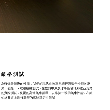
嚴格測試
為確保最頂級的性能，我們的現代化煞車系統經過數千小時的測
試，包括： • 電腦模擬測試 • 在酷熱中東及冰冷斯堪地那維亞荒野
的實際測試 • 反覆的高速煞車循環，以維持一致的煞車性能 • 在紐
柏林賽道上進行激烈的駕駛穩定性測試