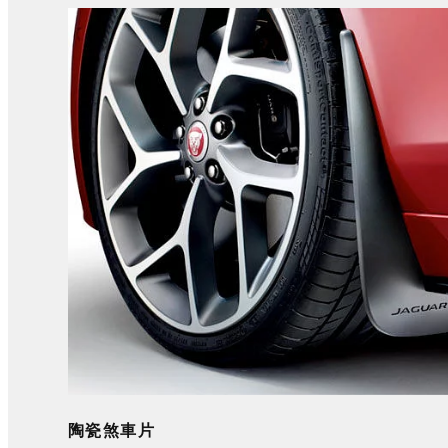
陶瓷煞車片