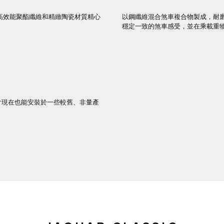
使用高效能聚酯纖維和精緻陶瓷材質精心
以鋼纖維混合煞車複合物製成，耐
穩定一致的煞車感受，並在乘載重
車片現在也能安裝於一些較舊、非量產