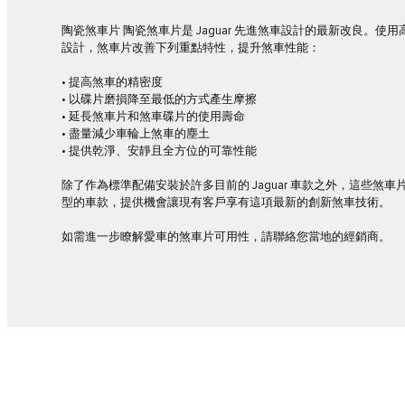
陶瓷煞車片 陶瓷煞車片是 Jaguar 先進煞車設計的最新改良。
設計，煞車片改善下列重點特性，提升煞車性能：
• 提高煞車的精密度
• 以碟片磨損降至最低的方式產生摩擦
• 延長煞車片和煞車碟片的使用壽命
• 盡量減少車輪上煞車的塵土
• 提供乾淨、安靜且全方位的可靠性能
除了作為標準配備安裝於許多目前的 Jaguar 車款之外，這些煞
型的車款，提供機會讓現有客戶享有這項最新的創新煞車技術。
如需進一步瞭解愛車的煞車片可用性，請聯絡您當地的經銷商。