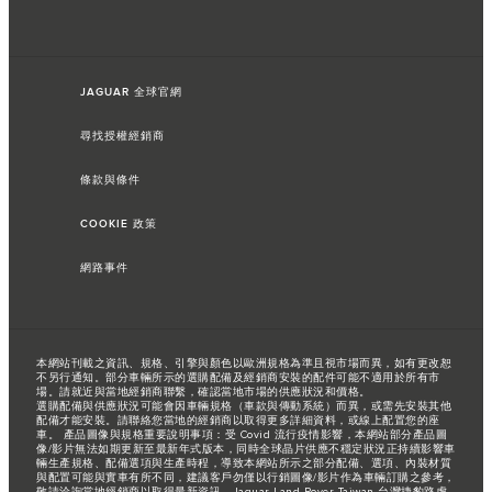
JAGUAR 全球官網
尋找授權經銷商
條款與條件
COOKIE 政策
網路事件
本網站刊載之資訊、規格、引擎與顏色以歐洲規格為準且視市場而異，如有更改恕
不另行通知。部分車輛所示的選購配備及經銷商安裝的配件可能不適用於所有市
場。請就近與當地經銷商聯繫，確認當地市場的供應狀況和價格。
選購配備與供應狀況可能會因車輛規格（車款與傳動系統）而異，或需先安裝其他
配備才能安裝。請聯絡您當地的經銷商以取得更多詳細資料，或線上配置您的座
車。 產品圖像與規格重要說明事項：受 Covid 流行疫情影響，本網站部分產品圖
像/影片無法如期更新至最新年式版本，同時全球晶片供應不穩定狀況正持續影響車
輛生產規格、配備選項與生產時程，導致本網站所示之部分配備、選項、內裝材質
與配置可能與實車有所不同，建議客戶勿僅以行銷圖像/影片作為車輛訂購之參考，
敬請洽詢當地經銷商以取得最新資訊，Jaguar Land Rover Taiwan 台灣捷豹路虎