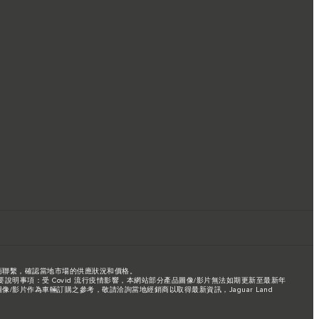
商聯繫，確認當地市場的供應狀況和價格。
事項：受 Covid 流行疫情影響，本網站部分產品圖像/影片無法如期更新至最新年
片作為車輛訂購之參考，敬請洽詢當地經銷商以取得最新資訊，Jaguar Land