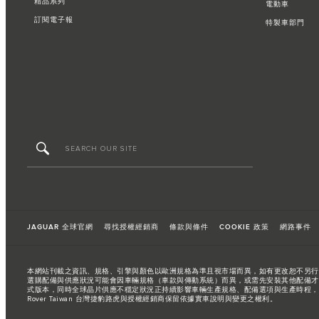
精品系列
電動車
訂閱電子報
特製車部門​
JAGUAR 全球官網
尋找授權經銷商
條款與條件
COOKIE 政策
網路事件
本網站刊載之資訊、規格、引擎與顏色以歐洲規格為準且視市場而異，如有更改恕不另行
選購配備與供應狀況可能會因車輛規格（車款與傳動系統）而異，或需先安裝其他配備才能
式版本，同時全球晶片供應不穩定狀況正持續影響車輛生產規格、配備選項與生產時程，導
Rover Taiwan 台灣捷豹路虎與授權經銷商保留依據實車說明與變更之權利。