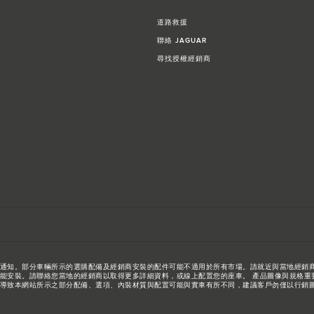
道路救援
聯絡 JAGUAR
尋找授權經銷商
通知。部分車輛所示的選購配備及經銷商安裝的配件可能不適用於所有市場。請就近與當地經銷
安裝。請聯絡您當地的經銷商以取得更多詳細資料，或線上配置您的座車。 產品圖像與規格重要說明
致本網站所示之部分配備、選項、內裝材質與配置可能與實車有所不同，建議客戶勿僅以行銷圖像/影