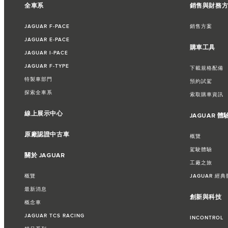
全車系
銷售與財務
JAGUAR F‑PACE
銷售方案
JAGUAR E‑PACE
購車工具
JAGUAR I‑PACE
JAGUAR F‑TYPE
下載規格配備
特製車部門
預約試駕
探索全車系
索取購車資訊​
線上展示中心
JAGUAR 體
原廠認證中古車
概覽
駕駛體驗
關於 JAGUAR
工廠之旅​
概覽
JAGUAR 經典
最新消息
創新與科技
概念車
JAGUAR TCS RACING
INCONTROL