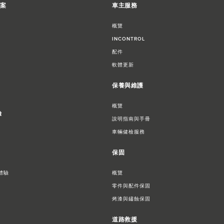
方案
車主服務
概覽
INCONTROL
配件
軟體更新
保養與維護
概覽
驗
說明指南與手冊
車輛健檢服務
保固
體驗​
概覽
零件與配件保固
烤漆與鏽蝕保固
道路救援