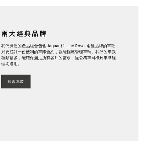
兩大經典品牌
我們廣泛的產品組合包含 Jaguar 和 Land Rover 兩種品牌的車款，
只要簽訂一份便利的車隊合約，就能輕鬆管理車輛。我們的車款
種類繁多，能確保滿足所有客戶的需求，從公務車司機到車隊經
理均適用。
探索車款