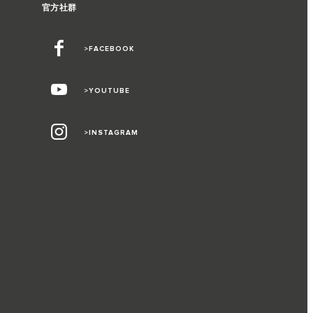
官方社群
>FACEBOOK
>YOUTUBE
>INSTAGRAM