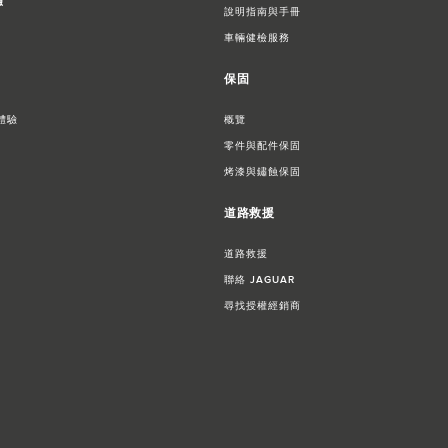
驗
說明指南與手冊
車輛健檢服務
保固
體驗​
概覽
零件與配件保固
烤漆與鏽蝕保固
道路救援
道路救援
聯絡 JAGUAR
尋找授權經銷商