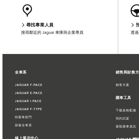
尋找專業人員
搜尋鄰近的 Jaguar 車隊與企業專員
透過
全車系
銷售與財務
JAGUAR F‑PACE
銷售方案
JAGUAR E‑PACE
購車工具
JAGUAR I‑PACE
JAGUAR F‑TYPE
下載規格配備
特製車部門
預約試駕
探索全車系
索取購車資訊​
線上展示中心