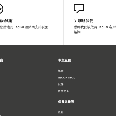
預約試駕
聯絡我們
您當地的 Jaguar 經銷商安排試駕
聯絡我們以取得 Jaguar 
諮詢
方案
車主服務
概覽
INCONTROL
配件
軟體更新
保養與維護
概覽